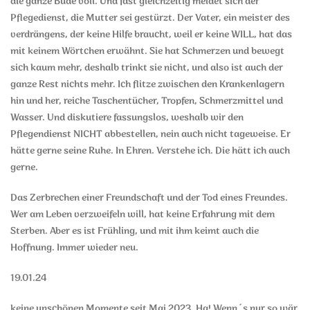
die ganze Bude voll. Und fast gleichzeitig meldet sich der
Pflegedienst, die Mutter sei gestürzt. Der Vater, ein meister des
verdrängens, der keine Hilfe braucht, weil er keine WILL, hat das
mit keinem Wörtchen erwähnt. Sie hat Schmerzen und bewegt
sich kaum mehr, deshalb trinkt sie nicht, und also ist auch der
ganze Rest nichts mehr. Ich flitze zwischen den Krankenlagern
hin und her, reiche Taschentücher, Tropfen, Schmerzmittel und
Wasser. Und diskutiere fassungslos, weshalb wir den
Pflegendienst NICHT abbestellen, nein auch nicht tageweise. Er
hätte gerne seine Ruhe. In Ehren. Verstehe ich. Die hätt ich auch
gerne.
Das Zerbrechen einer Freundschaft und der Tod eines Freundes.
Wer am Leben verzweifeln will, hat keine Erfahrung mit dem
Sterben. Aber es ist Frühling, und mit ihm keimt auch die
Hoffnung. Immer wieder neu.
19.01.24
keine unschönen Momente seit Mai 2023. Ha! Wenn´s nur so wär.