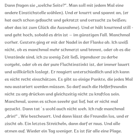
Dann fragen sie „welche Seite?“. Man soll mit jedem Mal eine
andere Einstichstelle wählen). Und er knurrt und spannt an, (er
hat auch schon gefaucht und gekratzt und versucht zu beißen;
aber das ist zum Glück die Ausnahme). Und er hält knurrend still -
und geht hoch, sobald es drin ist – im günstigen Fall. Manchmal
vorher. Gestern ging er mit der Nadel in der Flanke ab. Ich weiß
nicht, ob es manchmal mehr schmerzt und brennt, oder ob es die
Umstände sind, ich zu wenig Zeit ließ, irgendwer zu derbe
vorgeht, oder ob es der pure Fluchtinstinkt ist, der immer lauert
und willkürlich loslegt. Er reagiert unterschiedlich und ich kann
es nicht recht einschätzen. Es gibt so einige Punkte, die jedes Mal
neu austariert werden müssen. So darf auch die Helferfreundin
nicht zu arg drücken und gleichzeitig nicht zu kraftlos sein.
Manchmal, wenn es schon seeehr gut lief, hat er nicht mal
gezuckt. Dann tat´s wohl auch nicht weh. Ich rufe manchmal
„drin!“ , Wie bescheuert. Und dann lässt die Freundin los, und er
zischt ab. Ein letztes Streicheln, dann darf er raus. Und alle
atmen auf. Wieder ein Tag weniger. Es ist für alle eine Plage.