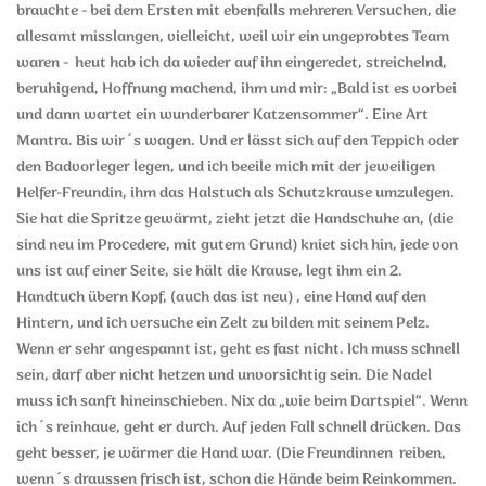
brauchte - bei dem Ersten mit ebenfalls mehreren Versuchen, die
allesamt misslangen, vielleicht, weil wir ein ungeprobtes Team
waren - heut hab ich da wieder auf ihn eingeredet, streichelnd,
beruhigend, Hoffnung machend, ihm und mir: „Bald ist es vorbei
und dann wartet ein wunderbarer Katzensommer“. Eine Art
Mantra. Bis wir´s wagen. Und er lässt sich auf den Teppich oder
den Badvorleger legen, und ich beeile mich mit der jeweiligen
Helfer-Freundin, ihm das Halstuch als Schutzkrause umzulegen.
Sie hat die Spritze gewärmt, zieht jetzt die Handschuhe an, (die
sind neu im Procedere, mit gutem Grund) kniet sich hin, jede von
uns ist auf einer Seite, sie hält die Krause, legt ihm ein 2.
Handtuch übern Kopf, (auch das ist neu) , eine Hand auf den
Hintern, und ich versuche ein Zelt zu bilden mit seinem Pelz.
Wenn er sehr angespannt ist, geht es fast nicht. Ich muss schnell
sein, darf aber nicht hetzen und unvorsichtig sein. Die Nadel
muss ich sanft hineinschieben. Nix da „wie beim Dartspiel“. Wenn
ich´s reinhaue, geht er durch. Auf jeden Fall schnell drücken. Das
geht besser, je wärmer die Hand war. (Die Freundinnen reiben,
wenn´s draussen frisch ist, schon die Hände beim Reinkommen.