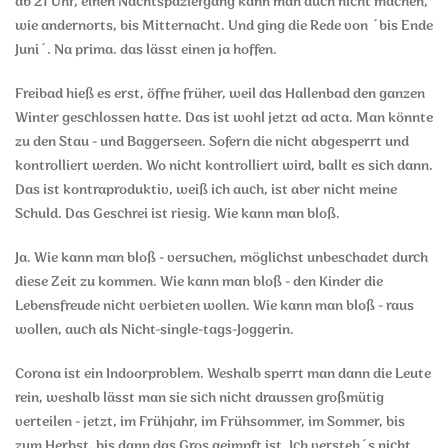
ab 21 Uhr, einen Nachtspaziergang kann man auch nicht machen,
wie andernorts, bis Mitternacht. Und ging die Rede von ´bis Ende
Juni´. Na prima. das lässt einen ja hoffen.
Freibad hieß es erst, öffne früher, weil das Hallenbad den ganzen
Winter geschlossen hatte. Das ist wohl jetzt ad acta. Man könnte
zu den Stau - und Baggerseen. Sofern die nicht abgesperrt und
kontrolliert werden. Wo nicht kontrolliert wird, ballt es sich dann.
Das ist kontraproduktiv, weiß ich auch, ist aber nicht meine
Schuld. Das Geschrei ist riesig. Wie kann man bloß.
Ja. Wie kann man bloß - versuchen, möglichst unbeschadet durch
diese Zeit zu kommen. Wie kann man bloß - den Kinder die
Lebensfreude nicht verbieten wollen. Wie kann man bloß - raus
wollen, auch als Nicht-single-tags-Joggerin.
Corona ist ein Indoorproblem. Weshalb sperrt man dann die Leute
rein, weshalb lässt man sie sich nicht draussen großmütig
verteilen - jetzt, im Frühjahr, im Frühsommer, im Sommer, bis
zum Herbst, bis dann das Gros geimpft ist. Ich versteh´s nicht.