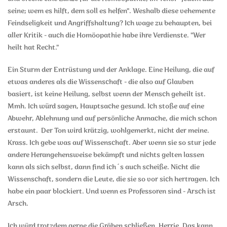
seine; wem es hilft, dem soll es helfen". Weshalb diese vehemente
Feindseligkeit und Angriffshaltung? Ich wage zu behaupten, bei
aller Kritik - auch die Homöopathie habe ihre Verdienste. "Wer
heilt hat Recht."
Ein Sturm der Entrüstung und der Anklage. Eine Heilung, die auf
etwas anderes als die Wissenschaft - die also auf Glauben
basiert, ist keine Heilung, selbst wenn der Mensch geheilt ist.
Mmh. Ich würd sagen, Hauptsache gesund. Ich stoße auf eine
Abwehr, Ablehnung und auf persönliche Anmache, die mich schon
erstaunt. Der Ton wird krätzig, wohlgemerkt, nicht der meine.
Krass. Ich gebe was auf Wissenschaft. Aber wenn sie so stur jede
andere Herangehensweise bekämpft und nichts gelten lassen
kann als sich selbst, dann find ich´s auch scheiße. Nicht die
Wissenschaft, sondern die Leute, die sie so vor sich hertragen. Ich
habe ein paar blockiert. Und wenn es Professoren sind - Arsch ist
Arsch.
Ich würd trotzdem gerne die Gräben schließen. Herrje. Das kann