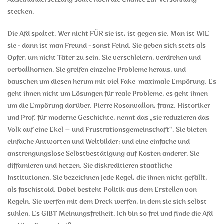
Auseinandersetzung sollte noch die Chance zur Versöhnung
stecken.
Die Afd spaltet. Wer nicht FÜR sie ist, ist gegen sie. Man ist WIE
sie - dann ist man Freund - sonst Feind. Sie geben sich stets als
Opfer, um nicht Täter zu sein. Sie verschleiern, verdrehen und
verballhornen. Sie greifen einzelne Probleme heraus, und
bauschen um diesen herum mit viel Fake maximale Empörung. Es
geht ihnen nicht um Lösungen für reale Probleme, es geht ihnen
um die Empörung darüber. Pierre Rosanvallon, franz. Historiker
und Prof. für moderne Geschichte, nennt das „sie reduzieren das
Volk auf eine Ekel – und Frustrationsgemeinschaft“. Sie bieten
einfache Antworten und Weltbilder; und eine einfache und
anstrengungslose Selbstbestätigung auf Kosten anderer. Sie
diffamieren und hetzen. Sie diskreditieren staatliche
Institutionen. Sie bezeichnen jede Regel, die ihnen nicht gefällt,
als faschistoid. Dabei besteht Politik aus dem Erstellen von
Regeln. Sie werfen mit dem Dreck werfen, in dem sie sich selbst
suhlen. Es GIBT Meinungsfreiheit. Ich bin so frei und finde die Afd