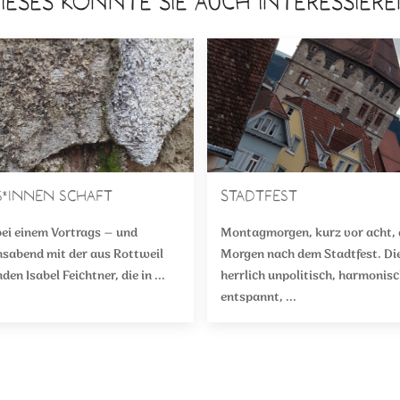
IESES KÖNNTE SIE AUCH INTERESSIER
s*innen schaft
Stadtfest
bei einem Vortrags – und
Montagmorgen, kurz vor acht, 
sabend mit der aus Rottweil
Morgen nach dem Stadtfest. Di
n Isabel Feichtner, die in ...
herrlich unpolitisch, harmonis
entspannt, ...