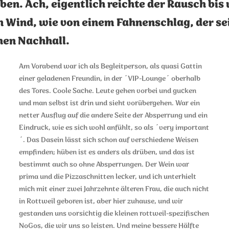
ben. Ach, eigentlich reichte der Rausch bis 
n Wind, wie von einem Fahnenschlag, der sei
hen Nachhall.
Am Vorabend war ich als Begleitperson, als quasi Gattin
einer geladenen Freundin, in der ´VIP-Lounge´ oberhalb
des Tores. Coole Sache. Leute gehen vorbei und gucken
und man selbst ist drin und sieht vorübergehen. War ein
netter Ausflug auf die andere Seite der Absperrung und ein
Eindruck, wie es sich wohl anfühlt, so als ´very important
´. Das Dasein lässt sich schon auf verschiedene Weisen
empfinden; hüben ist es anders als drüben, und das ist
bestimmt auch so ohne Absperrungen. Der Wein war
prima und die Pizzaschnitten lecker, und ich unterhielt
mich mit einer zwei Jahrzehnte älteren Frau, die auch nicht
in Rottweil geboren ist, aber hier zuhause, und wir
gestanden uns vorsichtig die kleinen rottweil-spezifischen
NoGos, die wir uns so leisten. Und meine bessere Hälfte