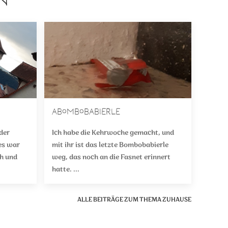
EN
Abombobabierle
der
Ich habe die Kehrwoche gemacht, und
es war
mit ihr ist das letzte Bombobabierle
ch und
weg, das noch an die Fasnet erinnert
hatte. ...
ALLE BEITRÄGE ZUM THEMA ZUHAUSE