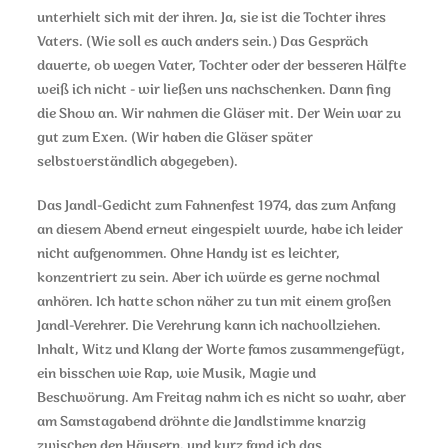
unterhielt sich mit der ihren. Ja, sie ist die Tochter ihres
Vaters. (Wie soll es auch anders sein.) Das Gespräch
dauerte, ob wegen Vater, Tochter oder der besseren Hälfte
weiß ich nicht - wir ließen uns nachschenken. Dann fing
die Show an. Wir nahmen die Gläser mit. Der Wein war zu
gut zum Exen. (Wir haben die Gläser später
selbstverständlich abgegeben).
Das Jandl-Gedicht zum Fahnenfest 1974, das zum Anfang
an diesem Abend erneut eingespielt wurde, habe ich leider
nicht aufgenommen. Ohne Handy ist es leichter,
konzentriert zu sein. Aber ich würde es gerne nochmal
anhören. Ich hatte schon näher zu tun mit einem großen
Jandl-Verehrer. Die Verehrung kann ich nachvollziehen.
Inhalt, Witz und Klang der Worte famos zusammengefügt,
ein bisschen wie Rap, wie Musik, Magie und
Beschwörung. Am Freitag nahm ich es nicht so wahr, aber
am Samstagabend dröhnte die Jandlstimme knarzig
zwischen den Häusern, und kurz fand ich das