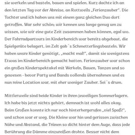
sie werkeln und basteln, bauen und spielen. Kurz dachte ich an
den letzten Tag vor der Abreise, an Rottweils „Ferienzauber“. Die
Tochter und ich haben uns mit einem ganz gleichen Duo dort
getroffen. War sehr schön; wir kennen uns lange genug um zu
wissen, wie wir eine gute Zeit zusammen haben können, egal wo.
Der Fahrradparcours im Kinderbereich war bereits abgebaut, die
Spielgeräte belagert, im Zelt gab´s Schmetterlingsbasteln. Wir
haben unsre Kinder genötigt, „macht mal!“, damit sie wenigstens
Etwas im Kinderbereich gemacht hatten. Ferienzauber war schon
ein großes Kinderspektakel mit Werkeln, Bauen, Tanzen und so
gewesen - bevor Party und Bands vollends übernahmen und es
nun reine Location war, mit eher weniger Zauber. Sei´s drum.
Mittlerweile sind beide Kinder in ihren jeweiligen Sommerlagern.
Ich habe bis jetzt nichts gehört, demnach ist wohl alles okay.
Beim Großen konnte ich nur noch hinterhergerufen „viel Spaß!“,
und schon war er weg. Die Kleine war hin und gerissen zwischen
Nähe und Abstand, die Tränen so dicht hinter dem Auge, dass jede
Berührung die Dämme einzureißen drohte. Besser nicht dem