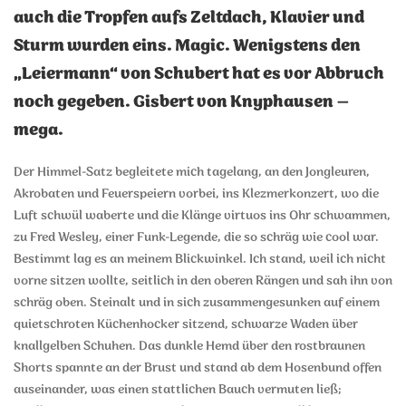
auch die Tropfen aufs Zeltdach, Klavier und
Sturm wurden eins. Magic. Wenigstens den
„Leiermann“ von Schubert hat es vor Abbruch
noch gegeben. Gisbert von Knyphausen –
mega.
Der Himmel-Satz begleitete mich tagelang, an den Jongleuren,
Akrobaten und Feuerspeiern vorbei, ins Klezmerkonzert, wo die
Luft schwül waberte und die Klänge virtuos ins Ohr schwammen,
zu Fred Wesley, einer Funk-Legende, die so schräg wie cool war.
Bestimmt lag es an meinem Blickwinkel. Ich stand, weil ich nicht
vorne sitzen wollte, seitlich in den oberen Rängen und sah ihn von
schräg oben. Steinalt und in sich zusammengesunken auf einem
quietschroten Küchenhocker sitzend, schwarze Waden über
knallgelben Schuhen. Das dunkle Hemd über den rostbraunen
Shorts spannte an der Brust und stand ab dem Hosenbund offen
auseinander, was einen stattlichen Bauch vermuten ließ;