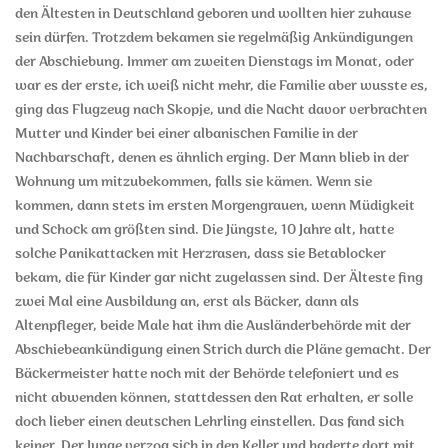
den Ältesten in Deutschland geboren und wollten hier zuhause
sein dürfen. Trotzdem bekamen sie regelmäßig Ankündigungen
der Abschiebung. Immer am zweiten Dienstags im Monat, oder
war es der erste, ich weiß nicht mehr, die Familie aber wusste es,
ging das Flugzeug nach Skopje, und die Nacht davor verbrachten
Mutter und Kinder bei einer albanischen Familie in der
Nachbarschaft, denen es ähnlich erging. Der Mann blieb in der
Wohnung um mitzubekommen, falls sie kämen. Wenn sie
kommen, dann stets im ersten Morgengrauen, wenn Müdigkeit
und Schock am größten sind. Die Jüngste, 10 Jahre alt, hatte
solche Panikattacken mit Herzrasen, dass sie Betablocker
bekam, die für Kinder gar nicht zugelassen sind. Der Älteste fing
zwei Mal eine Ausbildung an, erst als Bäcker, dann als
Altenpfleger, beide Male hat ihm die Ausländerbehörde mit der
Abschiebeankündigung einen Strich durch die Pläne gemacht. Der
Bäckermeister hatte noch mit der Behörde telefoniert und es
nicht abwenden können, stattdessen den Rat erhalten, er solle
doch lieber einen deutschen Lehrling einstellen. Das fand sich
keiner. Der Junge verzog sich in den Keller und haderte dort mit