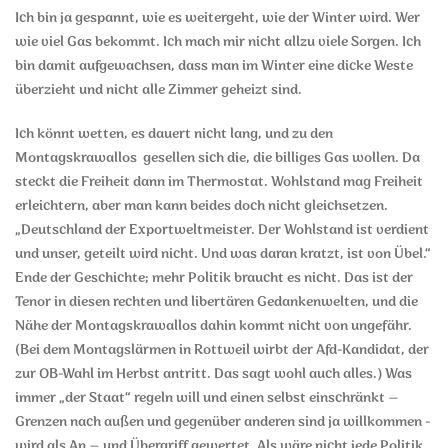
Ich bin ja gespannt, wie es weitergeht, wie der Winter wird. Wer
wie viel Gas bekommt. Ich mach mir nicht allzu viele Sorgen. Ich
bin damit aufgewachsen, dass man im Winter eine dicke Weste
überzieht und nicht alle Zimmer geheizt sind.
Ich könnt wetten, es dauert nicht lang, und zu den
Montagskrawallos gesellen sich die, die billiges Gas wollen. Da
steckt die Freiheit dann im Thermostat. Wohlstand mag Freiheit
erleichtern, aber man kann beides doch nicht gleichsetzen.
„Deutschland der Exportweltmeister. Der Wohlstand ist verdient
und unser, geteilt wird nicht. Und was daran kratzt, ist von Übel.“
Ende der Geschichte; mehr Politik braucht es nicht. Das ist der
Tenor in diesen rechten und libertären Gedankenwelten, und die
Nähe der Montagskrawallos dahin kommt nicht von ungefähr.
(Bei dem Montagslärmen in Rottweil wirbt der Afd-Kandidat, der
zur OB-Wahl im Herbst antritt. Das sagt wohl auch alles.) Was
immer „der Staat“ regeln will und einen selbst einschränkt –
Grenzen nach außen und gegenüber anderen sind ja willkommen -
wird als An – und Übergriff gewertet. Als wäre nicht jede Politik