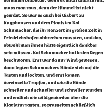
bei einem Unwetter. Wenn es blitzt und stürmt,
muss man raus, denn der Himmel ist nicht
geerdet. So war es auch bei Gisbert zu
Knyphausen und dem Pianisten Kai
Schumacher, die ihr Konzert im großen Zelt in
Friedrichshafen abbrechen mussten, und das,
obwohl man ihnen hätte eigentlich dankbar
sein müssen. Kai Schumacher hatte den Regen
beschworen. Erst war da nur Wind gewesen,
dann legten Schumachers Hände sich auf die
Tasten und lockten, und erst kamen
vereinzelte Tropfen, und wie die Hände
schneller und schneller und schneller wurden
und endlich wie wild geworden über die
Klaviatur rasten, so prasselten schließlich