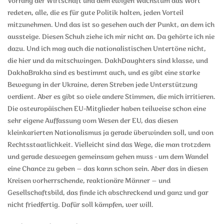
Vorrang der Wirtschaft und dem ewigen Wachstum das Wort
redeten, alle, die es für gute Politik halten, jeden Vorteil
mitzunehmen. Und das ist so gesehen auch der Punkt, an dem ich
aussteige. Diesen Schuh ziehe ich mir nicht an. Da gehörte ich nie
dazu. Und ich mag auch die nationalistischen Untertöne nicht,
die hier und da mitschwingen. DakhDaughters sind klasse, und
DakhaBrakha sind es bestimmt auch, und es gibt eine starke
Bewegung in der Ukraine, deren Streben jede Unterstützung
verdient. Aber es gibt so viele andere Stimmen, die mich irritieren.
Die osteuropäischen EU-Mitglieder haben teilweise schon eine
sehr eigene Auffassung vom Wesen der EU, das diesen
kleinkarierten Nationalismus ja gerade überwinden soll, und von
Rechtsstaatlichkeit. Vielleicht sind das Wege, die man trotzdem
und gerade deswegen gemeinsam gehen muss - um dem Wandel
eine Chance zu geben – das kann schon sein. Aber das in diesen
Kreisen vorherrschende, reaktionäre Männer – und
Gesellschaftsbild, das finde ich abschreckend und ganz und gar
nicht friedfertig. Dafür soll kämpfen, wer will.