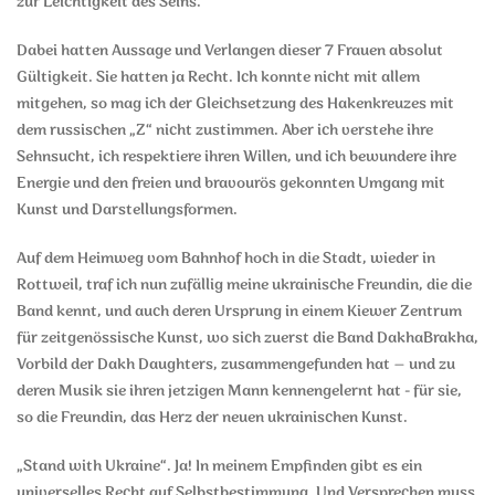
zur Leichtigkeit des Seins.
Dabei hatten Aussage und Verlangen dieser 7 Frauen absolut
Gültigkeit. Sie hatten ja Recht. Ich konnte nicht mit allem
mitgehen, so mag ich der Gleichsetzung des Hakenkreuzes mit
dem russischen „Z“ nicht zustimmen. Aber ich verstehe ihre
Sehnsucht, ich respektiere ihren Willen, und ich bewundere ihre
Energie und den freien und bravourös gekonnten Umgang mit
Kunst und Darstellungsformen.
Auf dem Heimweg vom Bahnhof hoch in die Stadt, wieder in
Rottweil, traf ich nun zufällig meine ukrainische Freundin, die die
Band kennt, und auch deren Ursprung in einem Kiewer Zentrum
für zeitgenössische Kunst, wo sich zuerst die Band DakhaBrakha,
Vorbild der Dakh Daughters, zusammengefunden hat – und zu
deren Musik sie ihren jetzigen Mann kennengelernt hat - für sie,
so die Freundin, das Herz der neuen ukrainischen Kunst.
„Stand with Ukraine“. Ja! In meinem Empfinden gibt es ein
universelles Recht auf Selbstbestimmung. Und Versprechen muss