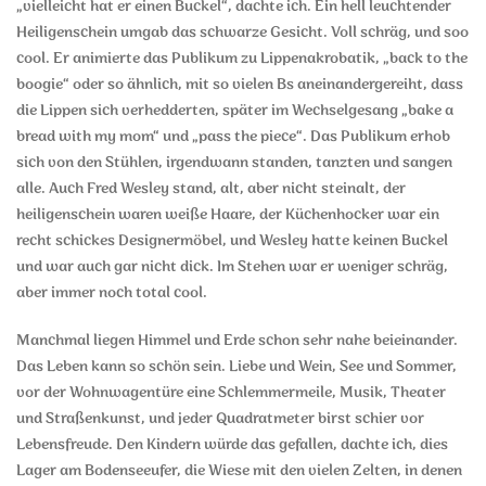
„vielleicht hat er einen Buckel“, dachte ich. Ein hell leuchtender
Heiligenschein umgab das schwarze Gesicht. Voll schräg, und soo
cool. Er animierte das Publikum zu Lippenakrobatik, „back to the
boogie“ oder so ähnlich, mit so vielen Bs aneinandergereiht, dass
die Lippen sich verhedderten, später im Wechselgesang „bake a
bread with my mom“ und „pass the piece“. Das Publikum erhob
sich von den Stühlen, irgendwann standen, tanzten und sangen
alle. Auch Fred Wesley stand, alt, aber nicht steinalt, der
heiligenschein waren weiße Haare, der Küchenhocker war ein
recht schickes Designermöbel, und Wesley hatte keinen Buckel
und war auch gar nicht dick. Im Stehen war er weniger schräg,
aber immer noch total cool.
Manchmal liegen Himmel und Erde schon sehr nahe beieinander.
Das Leben kann so schön sein. Liebe und Wein, See und Sommer,
vor der Wohnwagentüre eine Schlemmermeile, Musik, Theater
und Straßenkunst, und jeder Quadratmeter birst schier vor
Lebensfreude. Den Kindern würde das gefallen, dachte ich, dies
Lager am Bodenseeufer, die Wiese mit den vielen Zelten, in denen