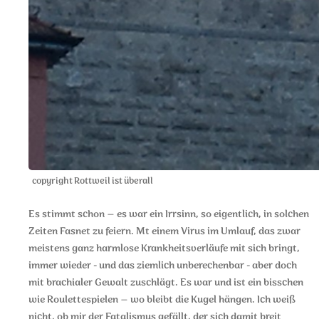
copyright Rottweil ist überall
Es stimmt schon – es war ein Irrsinn, so eigentlich, in solchen
Zeiten Fasnet zu feiern. Mt einem Virus im Umlauf, das zwar
meistens ganz harmlose Krankheitsverläufe mit sich bringt,
immer wieder - und das ziemlich unberechenbar - aber doch
mit brachialer Gewalt zuschlägt. Es war und ist ein bisschen
wie Roulettespielen – wo bleibt die Kugel hängen. Ich weiß
nicht, ob mir der Fatalismus gefällt, der sich damit breit