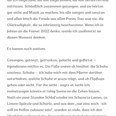
die ich mega fand, die alle mega fanden, die alle berührten und
mitrissen. Schließlich zusammen gesungen, und sie hörten
gar nicht auf Musik zu machen, bis alle sangen und tanzten
und allen brach die Freude aus allen Poren. Das war sie, die
Glückseligkeit, die so inbrünstig beschworene. Wenn ich in
Jahren an die Fasnet 2022 denke, werde ich zuallererst an
diesen Moment denken.
Es kamen noch weitere.
Gesungen, getanzt, getrunken, gelacht und geflirtet –
irgendwann reichte es. Die Füße waren eh hinüber, die Schuhe
sowieso. Schuhe – ich habe mich mit dem Pfarrer darüber
unterhalten, welche Schuhe er wozu trägt, und ob Flipflops
gehen oder nicht. Für ihn nicht - sagte er, nicht ich;
meinetwegen könnte er ruhig Sonne an die Zehen lassen.
Nach ein paar Stunden Schlaf wieder ins Schwarze Lamm, zu
Linsen-Spätzle und Schorle, und aus dem „nur eins noch - ich
will im Hellen zuhause sein“, wurden so viele, dass ich den