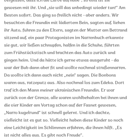
vergessen, dass ich die Larve aufhabe“, so eins ist sie
gewesen mit ihr. Und „sie will das unbedingt wieder tun!“ Am
Besten sofort. Das ging so freilich nicht - aber anders. Wir
besuchten die Freundin mit lädiertem Bein, sagten auf, liehen
ihr Auto, fuhren zu den Eltern, sagten der Mutter am Bettrand
sitzend auf, ein paar Protagonisten im Narrenbuch erkannte
sie gut, wir ließen schnupfen, halfen in die Schuhe, führten
zum Frühstückstisch und brachten das Auto zurück und
gingen heim. Und da hätte ich gerne etwas ausgeruht - da
war der Bub dann aber fit und wollte nochmal straßennarren.
Da wollte ich dann auch nicht „nein“ sagen. Die Bonbons
waren aus, ratzeputz aus. Also nochmal los zum Edeka. Dort
traf ich den Mann meiner ukrainischen Freundin. Er war
zurück von der Grenze, alle waren wohlbehalten bei ihnen und
die vier Kinder am Vortag schon auf der Fasnet gewesen,
„Narro kugelrund“ ist schnell gelernt. Und ich dachte,
vielleicht ist es gut so. Vielleicht haben diese Kinder so noch
eine Leichtigkeit im Schlimmen erfahren, die ihnen hilft. „Es
ist nicht alles aus. Es gibt noch Freude“.