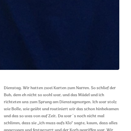
Dienstag. Wir hatten zwei Karten zum Narren. So schlief der
Bub, dem eh nicht so wohl war, und das Mädel und ich
richteten uns zum Sprung am Dienstagmorgen. Ich war stolz
wie Bolle, wie geübt und routiniert wir das schon hinbekamen
und das so was von auf Zeit. Da war´s noch nicht mal
schlimm, dass sie „ich muss aufs Klo“ sagte, kaum, dass alles
angezogen und festgezurrt und der Korb gegriffen war. Wir