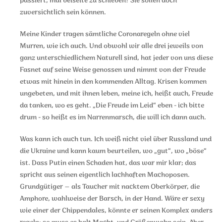
passiert, mal beiseite zu schieben? Sie sollen doch
zuversichtlich sein können.
Meine Kinder tragen sämtliche Coronaregeln ohne viel
Murren, wie ich auch. Und obwohl wir alle drei jeweils von
ganz unterschiedlichem Naturell sind, hat jeder von uns diese
Fasnet auf seine Weise genossen und nimmt von der Freude
etwas mit hinein in den kommenden Alltag. Krisen kommen
ungebeten, und mit ihnen leben, meine ich, heißt auch, Freude
da tanken, wo es geht. „Die Freude im Leid“ eben - ich bitte
drum - so heißt es im Narrenmarsch, die will ich dann auch.
Was kann ich auch tun. Ich weiß nicht viel über Russland und
die Ukraine und kann kaum beurteilen, wo „gut“, wo „böse“
ist. Dass Putin einen Schaden hat, das war mir klar; das
spricht aus seinen eigentlich lachhaften Machoposen.
Grundgütiger – als Taucher mit nacktem Oberkörper, die
Amphore, wahlweise der Barsch, in der Hand. Wäre er sexy
wie einer der Chippendales, könnte er seinen Komplex anders